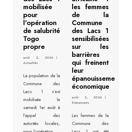
mobilisée
les femmes
pour
de la
l’opération
Commune
de salubrité
des Lacs 1
Togo
sensibilisées
propre
sur les
barrières
août 2, 2026
|
qui freinent
Actualités
leur
La population de la
épanouissement
Commune des
économique
Lacs 1 s’est
août 2, 2026
|
mobilisée le
Evènements
samedi 1er août à
l’appel des
Les femmes de la
autorités locales,
Commune des
pour l’opération
...
Lacs 1 ont été