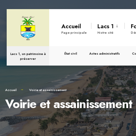
Accueil
Lacs 1
F
Page principale
Notre cité
Dé
État civil
Actes administratifs
C
Lacs 1, un patrimoine à
préserver
Accueil
Voirie et assainissement
Voirie et assainissement