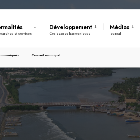
ormalités
Développement
Médias
marches et services
Croissance harmonieuse
Journal
ommuniqués
Conseil municipal