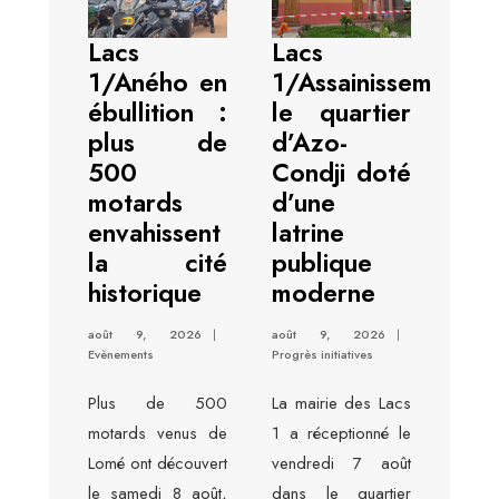
Lacs
Lacs
1/Aného en
1/Assainissement :
ébullition :
le quartier
plus de
d’Azo-
500
Condji doté
motards
d’une
envahissent
latrine
la cité
publique
historique
moderne
août 9, 2026
|
août 9, 2026
|
Evènements
Progrès initiatives
Plus de 500
La mairie des Lacs
motards venus de
1 a réceptionné le
Lomé ont découvert
vendredi 7 août
le samedi 8 août,
dans le quartier