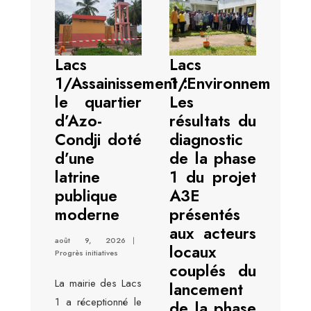
Lacs
Lacs
1/Assainissement :
1/Environnement :
le quartier
Les
d’Azo-
résultats du
Condji doté
diagnostic
d’une
de la phase
latrine
1 du projet
publique
A3E
moderne
présentés
aux acteurs
août 9, 2026
|
locaux
Progrès initiatives
couplés du
La mairie des Lacs
lancement
1 a réceptionné le
de la phase