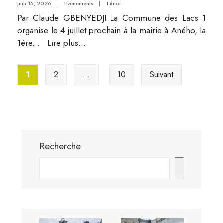
juin 15, 2026
|
Evènements
|
Editor
Par Claude GBENYEDJI La Commune des Lacs 1
organise le 4 juillet prochain à la mairie à Aného, la
1ère
...
Lire plus...
Pagination
1
2
…
10
Suivant
des
publications
Recherche
Envoyer