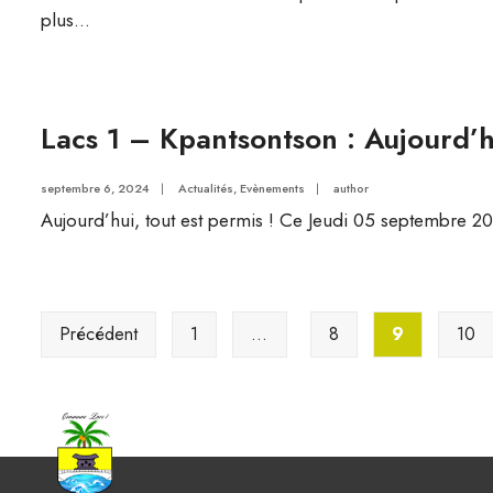
plus...
Lacs 1 – Kpantsontson : Aujourd’hu
septembre 6, 2024
|
Actualités
,
Evènements
|
author
Aujourd’hui, tout est permis ! Ce Jeudi 05 septembre 202
Pagination
Précédent
1
…
8
9
10
des
publications