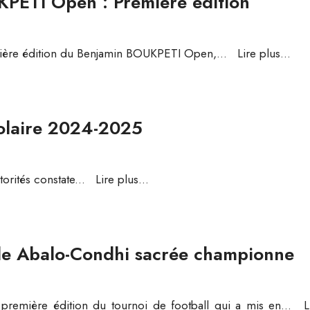
PETI Open : Première édition
première édition du Benjamin BOUKPETI Open,
...
Lire plus...
olaire 2024-2025
torités constate
...
Lire plus...
 de Abalo-Condhi sacrée championne
première édition du tournoi de football qui a mis en
...
L