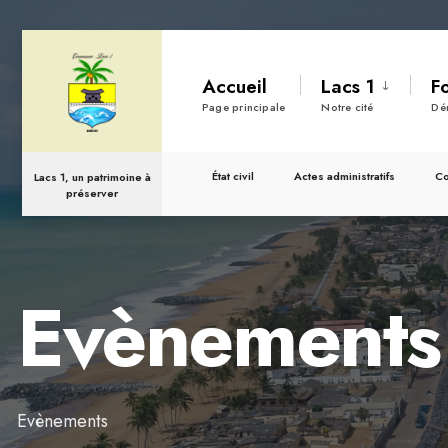
for:
Skip
to
Accueil
Lacs 1
F
content
Page principale
Notre cité
Dé
État civil
Actes administratifs
C
Lacs 1, un patrimoine à
préserver
Evènements
Evènements