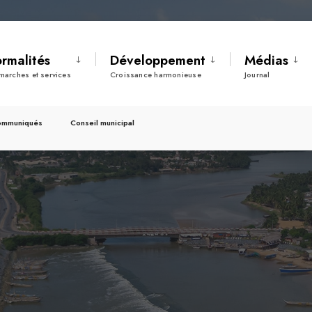
ormalités
Développement
Médias
marches et services
Croissance harmonieuse
Journal
ommuniqués
Conseil municipal