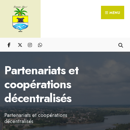
Skip
Search
to
MENU
for:
content
Partenariats et
coopérations
décentralisés
Partenariats et coopérations
décentralisés