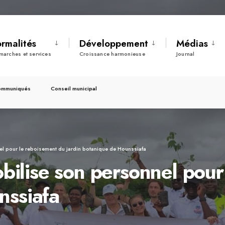
ormalités
Développement
Médias
marches et services
Croissance harmonieuse
Journal
ommuniqués
Conseil municipal
 pour le reboisement du jardin botanique de Hounssiafa
ilise son personnel pour
nssiafa