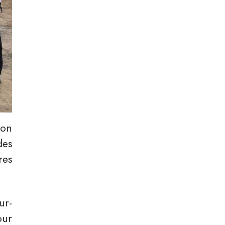
ion
des
res
ur-
our