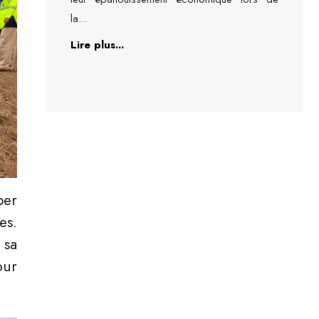
la
...
Lire plus...
per
es.
 sa
our