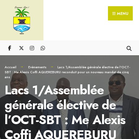
Skip
Search
to
MENU
for:
content
Accueil
Evènements
Lacs 1/Assemblée générale élective de l’OCT-
SBT : Me Alexis Coffi AQUEREBURU reconduit pour un nouveau mandat de cinq
ans
Lacs 1/Assemblée
générale élective de
l’OCT-SBT : Me Alexis
Coffi AQUEREBURU